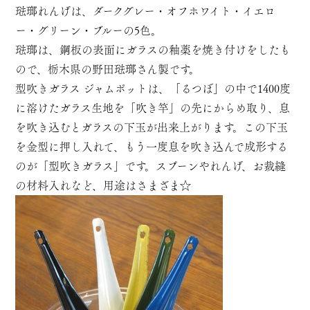
琺瑯れんげは、ダークグレー・オフホワイト・イエロ
ー・グリーン・ブルーの5色。
琺瑯は、鋼板の表面にガラスの釉薬を焼き付けをしたも
ので、栃木県の野田琺瑯さん製です。
型吹きガラス ジャムポットは、「るつぼ」の中で1400度
に溶けたガラス生地を「吹き竿」の先にからめ取り、息
を吹き込むとガラスの下玉が出来上がります。この下玉
を金型に押し入れて、もう一度息を吹き込んで成形する
のが「型吹きガラス」です。スプーンやれんげ、お裁縫
の材料入れなど、用途はさまざま☆