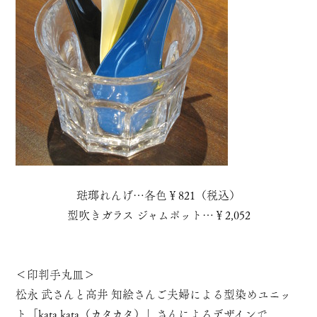
琺瑯れんげ…各色￥821（税込）
型吹きガラス ジャムポット…￥2,052
＜印判手丸皿＞
松永 武さんと高井 知絵さんご夫婦による型染めユニッ
ト「kata kata（カタカタ）」さんによるデザインで