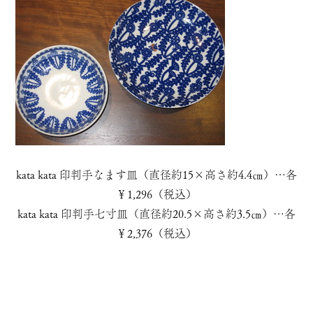
kata kata 印判手なます皿（直径約15×高さ約4.4㎝）…各
￥1,296（税込）
kata kata 印判手七寸皿（直径約20.5×高さ約3.5㎝）…各
￥2,376（税込）