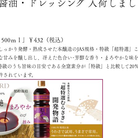
醤油・ドレッシング 入荷しまし
、
500ｍｌ」￥432（税込）
しっかり発酵・熟成させた本醸造のJAS規格・特級「超特選」
な甘みを醸し出し、冴えた色合い･芳醇な香り・まろやかな味
特級のうち旨味の目安である全窒素分が「特級」と比較して20
許されています。