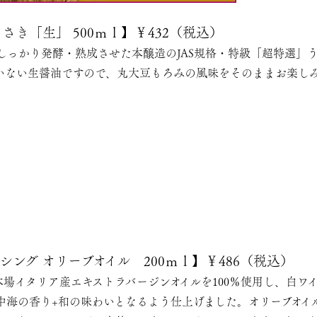
き「生」 500ｍｌ】￥432（税込）
しっかり発酵・熟成させた本醸造のJAS規格・特級「超特選」
いない生醤油ですので、丸大豆もろみの風味をそのままお楽し
ング オリーブオイル 200ｍｌ】￥486（税込）
本場イタリア産エキストラバージンオイルを100％使用し、白ワ
中海の香り+和の味わいとなるよう仕上げました。オリーブオイ