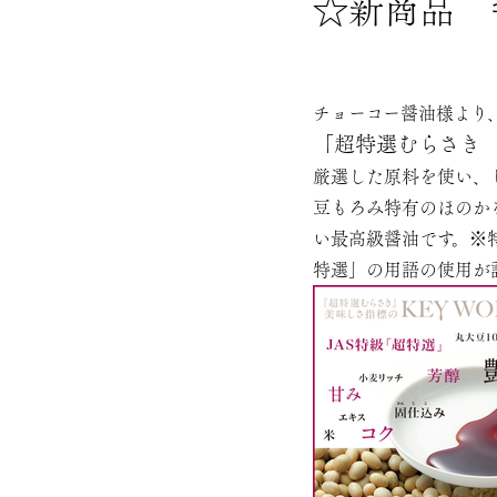
☆新商品 
チョーコー醤油様より
「超特選むらさき 
厳選した原料を使い、
豆もろみ特有のほのか
い最高級醤油です。※
特選」の用語の使用が