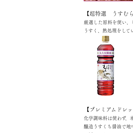
【超特選 うすむらさ
厳選した原料を使い、
うすく、熱処理をして
【プレミアムドレッシ
化学調味料は使わず、
醸造うすくち醤油で地