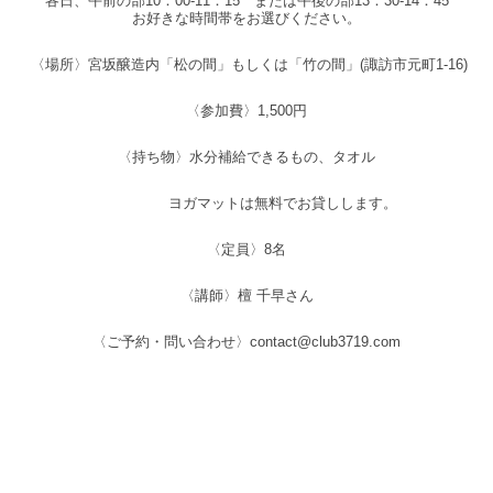
各日、午前の部10：00-11：15 または午後の部13：30-14：45
お好きな時間帯をお選びください。
〈場所〉宮坂醸造内「松の間」もしくは「竹の間」(諏訪市元町1-16)
〈参加費〉1,500円
〈持ち物〉水分補給できるもの、タオル
ヨガマットは無料でお貸しします。
〈定員〉8名
〈講師〉檀 千早さん
〈ご予約・問い合わせ〉contact@club3719.com