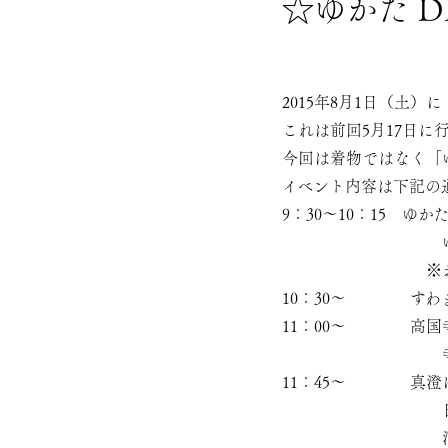
☆ゆかた 
2015年8月1日（土）
これは前回5月17日に
今回は着物ではなく「
イベント内容は下記の
9：30～10：15 
ゆかたの着付け、半
※お手持ちのゆ
10：30～ すわま
11：00～ 高国寺
寺町を散策し
11：45～ 真澄に
日本酒の
酒蔵を散策しな