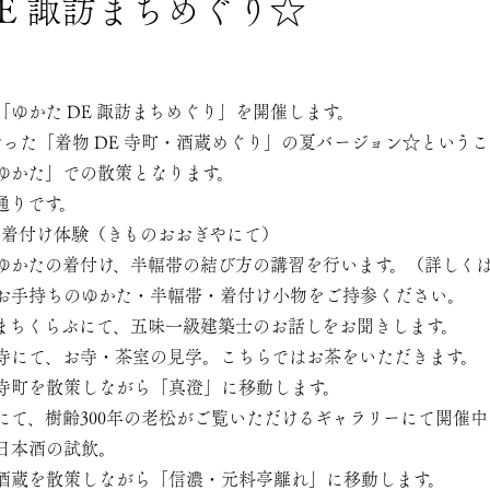
DE 諏訪まちめぐり☆
に「ゆかた DE 諏訪まちめぐり」を開催します。
行った「着物 DE 寺町・酒蔵めぐり」の夏バージョン☆という
ゆかた」での散策となります。
通りです。
ゆかた着付け体験（きものおおぎやにて）
幅帯の結び方の講習を行います。（詳しくは→0266-
かた・半幅帯・着付け小物をご持参ください。
ちくらぶにて、五味一級建築士のお話しをお聞きします。
にて、お寺・茶室の見学。こちらではお茶をいただきます。
ながら「真澄」に移動します。
て、樹齢300年の老松がご覧いただけるギャラリーにて開催
試飲。
がら「信濃・元料亭離れ」に移動します。