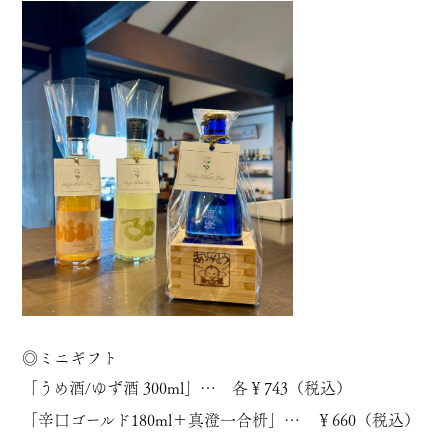
◎ミニギフト
「
うめ酒
/
ゆず酒
300ml」… 各￥743（税込）
「
辛口ゴールド
180ml＋
真澄一合枡
」… ￥660（税込）