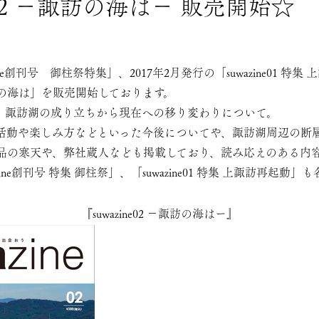
ne02 －諏訪の海は－ 販売開始☆
zine創刊号 御柱祭特集」、2017年2月発行の「suwazine01 
集 諏訪の海は」を販売開始しております。
。諏訪湖の成り立ちから現在への移り変わりについて。
活動や楽しみ方などといった今後についてや、諏訪湖周辺の断
品の寒天や、弊社蔵人なども掲載しており、読み応えのある内
ine創刊号 特集 御柱祭」、「suwazine01 特集 上諏訪再起動
『
suwazine02 －諏訪の海はー
』