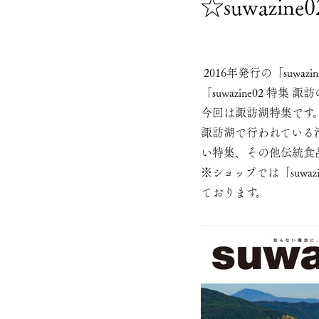
☆suwazi
2016年発行の「suwa
「suwazine02 特
今回は諏訪湖特集です
諏訪湖で行われている
い特集、その他伝統食
※ショップでは「suwaz
ております。