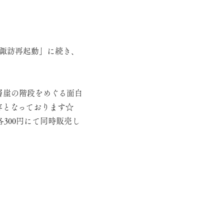
特集 上諏訪再起動」に続き、
層崖の階段をめぐる面白
容となっております☆
」も各300円にて同時販売し