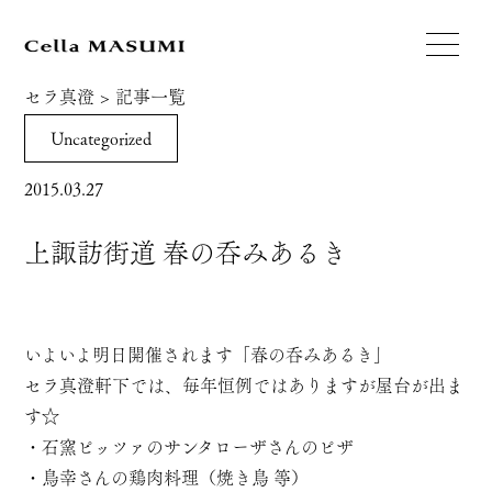
セラ真澄
>
記事一覧
Uncategorized
2015.03.27
上諏訪街道 春の呑みあるき
いよいよ明日開催されます「春の呑みあるき」
セラ真澄軒下では、毎年恒例ではありますが屋台が出ま
す☆
・石窯ピッツァのサンタローザさんのピザ
・鳥幸さんの鶏肉料理（焼き鳥 等）