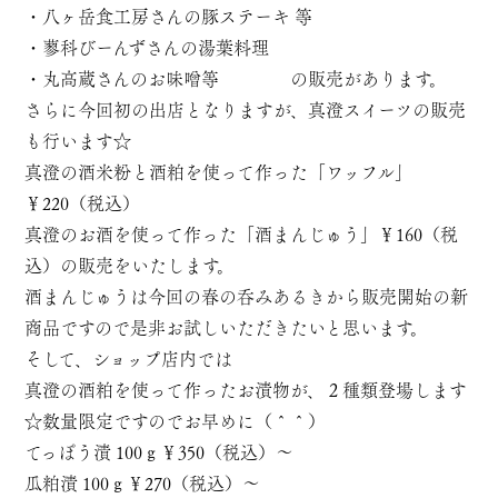
・八ヶ岳食工房さんの豚ステーキ 等
・蓼科びーんずさんの湯葉料理
・丸高蔵さんのお味噌等 の販売があります。
さらに今回初の出店となりますが、真澄スイーツの販売
も行います☆
真澄の酒米粉と酒粕を使って作った「ワッフル」
￥220（税込）
真澄のお酒を使って作った「酒まんじゅう」￥160（税
込）の販売をいたします。
酒まんじゅうは今回の春の呑みあるきから販売開始の新
商品ですので是非お試しいただきたいと思います。
そして、ショップ店内では
真澄の酒粕を使って作ったお漬物が、２種類登場します
☆数量限定ですのでお早めに（＾＾）
てっぽう漬 100ｇ￥350（税込）～
瓜粕漬 100ｇ￥270（税込）～