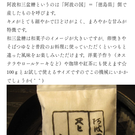
阿波和三盆糖というのは「阿波の国」＝「徳島県」側で
産したものを呼びます。
キメがとても細やかで口どけがよく、まろやかな甘みが
特徴です。
和三盆糖は和菓子のイメージが大きいですが、卵焼きや
そばつゆなど普段のお料理に使っていただくといつもと
違った風味をお楽しみいただけます。洋菓子作り（カス
テラやロールケーキなど）や珈琲や紅茶にも使えます☆
100ｇとお試しで使えるサイズですのでこの機械にいかか
でしょうか(＾＾)