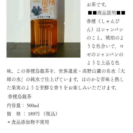
お茶です。
■■商品説明■■
香檳（しゃんぴ
ん）はシャンパン
のこと。琥珀のよ
うな色合いで、ロ
ゼのシャンパンの
ような上品な色
味。この香檳烏龍茶を、世界遺産・高野山麓の名水「大
師の水」の純水で仕上げています。ほのかな苦味と熟し
た果実のような芳醇な香りをお楽しみいただけます。
香檳烏龍茶
内容量： 500ml
価 格 ： 189円 （税込）
＊食品添加物不使用