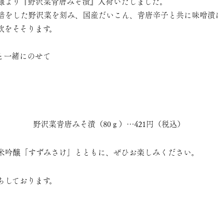
様より『野沢菜青唐みそ漬』入荷いたしました。
培をした野沢菜を刻み、国産だいこん、青唐辛子と共に味噌漬
欲をそそります。
と一緒にのせて
野沢菜青唐みそ漬（80ｇ）…421円（税込）
米吟醸「
すずみさけ
」とともに、ぜひお楽しみください。
ちしております。