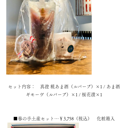
セット内容： 真澄 糀あま酒（ルバーブ）×1 / あま酒
ギモーヴ（ルバーブ）×1 / 桜花漬×1
■春の手土産セット…￥3,758（税込） 化粧箱入