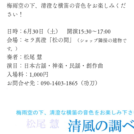
梅雨空の下、清澄な横笛の音色をお楽しみくだ
さい！
日時：6月30日（土）
開演15:30～17:00
会場：セラ真澄「松の間」
（
ショップ隣接の建物で
す。）
奏者：松尾 慧
演目：日本古謡・神楽・民謡・創作曲
入場料：1,000円
お問合せ先：090-1403-1865（功刀）