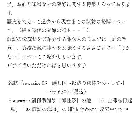
で、お酒や味噌などの発酵に関する特集となっておりま
す。
歴史をたどって過去から現在までの諏訪の発酵につい
て。（縄文時代の発酵の話も・・！）
諏訪の伝統食をご紹介する諏訪人の食卓では「鯉の旨
煮」、真澄酒蔵の事柄をお伝えするささごとでは「まか
ない」についてご紹介しています。
ぜひご覧いただければと思います♪
雑誌「suwazine 03 醸し国 -諏訪の発酵をめぐって-」
一冊￥300（税込）
＊suwazine 創刊準備号「御柱祭」の他、「01 上諏訪再起
動」「02 諏訪の海は」の3冊も合わせて販売中です＊