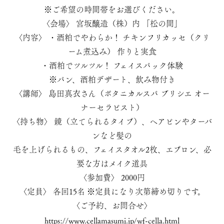
※ご希望の時間帯をお選びください。
〈会場〉 宮坂醸造（株）内 「松の間」
〈内容〉 ・酒粕でやわらか！ チキンフリカッセ（クリ
ーム煮込み） 作りと実食
・酒粕でツルツル！ フェイスパック体験
※パン、酒粕デザート、飲み物付き
〈講師〉 島田真衣さん（ボタニカルスパ ブリシエ オー
ナーセラピスト）
〈持ち物〉 鏡（立てられるタイプ）、ヘアピンやターバ
ンなど髪の
毛を上げられるもの、フェイスタオル2枚、エプロン、必
要な方はメイク道具
〈参加費〉 2000円
〈定員〉 各回15名 ※定員になり次第締め切りです。
〈ご予約、お問合せ〉
https://www.cellamasumi.jp/wf-cella.html