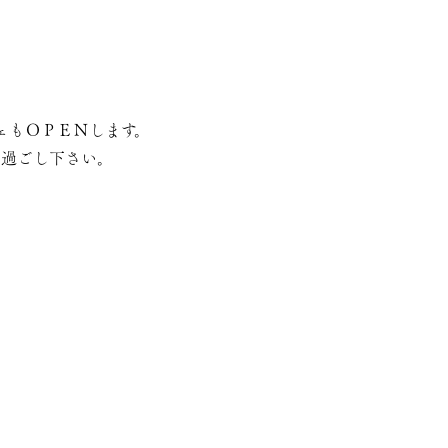
フェもＯＰＥＮします。
お過ごし下さい。