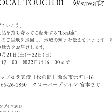
LOCAL TOUCH 01 ＠suwa☆
げていこう」
品を持ち寄ってご紹介する“Loca
l座”。
ーのご当地を巡回し、地域の輝きを伝
えていきます。
の魅
力をお届けします。
月21日(土)～22日(日)
：00 ※22日は16：00
まで
料
ップセラ真澄「松の間」諏訪市元町1-
16
6-26-1850 クローバーデ
ザイン 宮本まで
ンデイズ2017