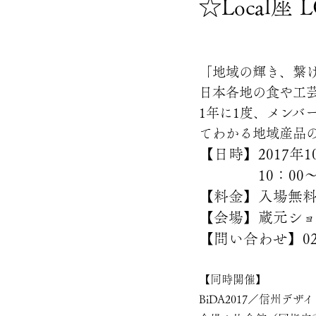
☆Local座 
「地域の輝き、繋
日本各地の食や工芸
1年に1度、メンバ
てわかる地域産品
【日時】2017年10
10：00～17
【料金】入場無
【会場】蔵元ショ
【問い合わせ】026
【同時開催】
BiDA2017／信州デザイ