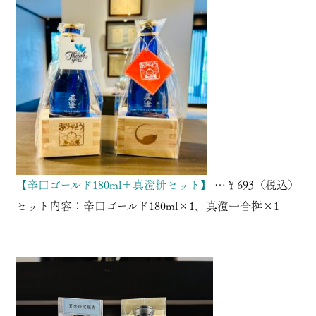
【辛口ゴールド180ml＋真澄枡セット】
…￥693（税込）
セット内容：
辛口ゴールド180ml
×1、真澄一合桝×1