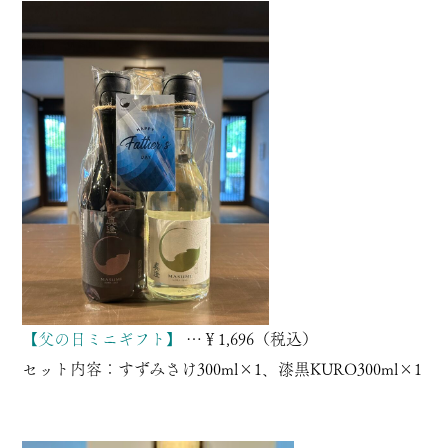
【父の日ミニギフト】
…￥1,696（税込）
セット内容：
すずみさけ300ml
×1、
漆黒KURO300ml
×1