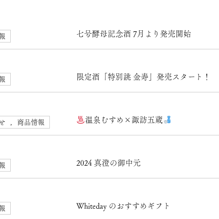
七号酵母記念酒 7月より発売開始
報
限定酒「特別誂 金寿」発売スタート！
報
温泉むすめ×諏訪五蔵
せ
,
商品情報
2024 真澄の御中元
報
Whiteday のおすすめギフト
報