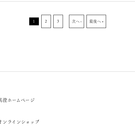
1
2
3
次へ ›
最後へ »
真澄ホームページ
オンラインショップ