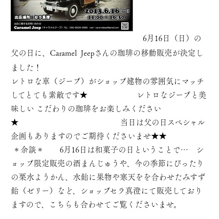
6月16日（日）の
父の日に、
Caramel Jeep
さんの珈琲の移動販売が決定し
ました！
レトロな車（ジープ）がショップ建物の雰囲気にマッチ
してとても素敵です★ レトロなジープと美
味しい こだわりの珈琲をお楽しみください
★ 当日は父の日スペシャル
企画もありますのでご期待くださいませ★★
＊余談＊ 6月16日は和菓子の日ということで… シ
ョップ限定販売の酒まんじゅうや、今の季節にぴったり
の栗水ようかん、水飴に果物や寒天をを合わせたみすず
飴（ゼリー）など、ショップセラ真澄にて販売しており
ますので、こちらも合わせてご覧くださいませ。