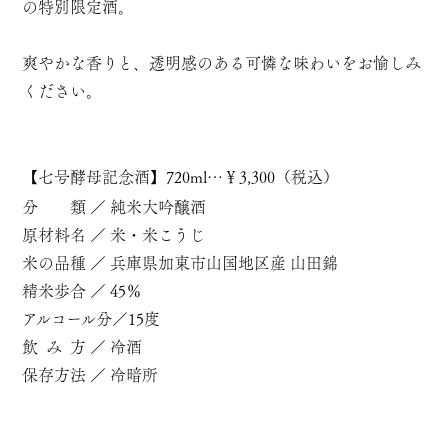
の特別限定酒。
爽やかな香りと、透明感のある可憐な味わいをお愉しみ
ください。
【
七号酵母記念酒
】720ml…￥3,300（税込）
分 類 ／ 純米大吟醸酒
原材料名 ／ 米・米こうじ
米の品種 ／ 兵庫県加東市山国地区産 山田錦
精米歩合 ／ 45％
アルコール分／15度
飲 み 方 ／ 冷酒
保存方法 ／ 冷暗所