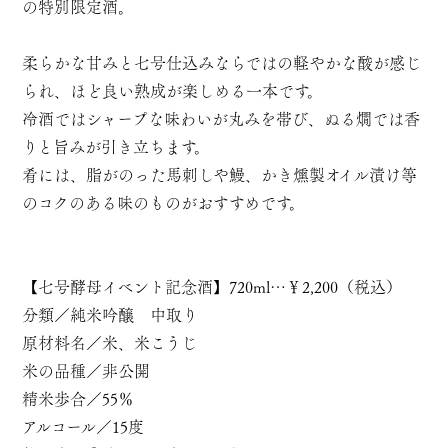
の特別限定酒。
柔らかな甘みと七号仕込みならではの軽やかな酸が感じ
られ、ほど良い熟成が楽しめる一本です。
冷酒ではシャープな味わいが丸みを帯び、ぬる燗では香
りと旨みが引き立ちます。
肴には、脂がのった馬刺しや鰻、かき燻製オイル漬け等
のコクのある味のものがおすすめです。
【七号酵母イベント記念酒】720ml…￥2,200（税込）
分類／純米吟醸 中取り
原材料名／米、米こうじ
米の品種／非公開
精米歩合／55％
アルコール／15度