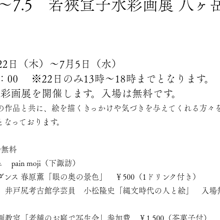
6.22～7.5 若狹宣子水彩画展 八
月22日（木）～7月5日（水）
8：00 ※22日のみ13時～18時までとなります。
彩画展を開催します。入場は無料です。
の作品と共に、絵を描くきっかけや気づきを与えてくれる方々
となっております。
、
場無料
 pain moji（下諏訪）
フラダンス 春原薫「眼の奥の景色」 ￥500（1ドリンク付き）
 お話 井戸尻考古館学芸員 小松隆史「縄文時代の人と絵」 入場
水彩画教室「老舗のお庭で写生会」参加費 ￥1,500（茶菓子付）