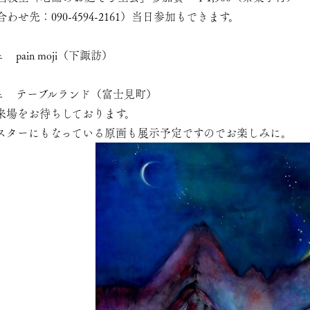
せ先：090-4594-2161）当日参加もできます。
 pain moji（下諏訪）
カフェ テーブルランド（富士見町）
来場をお待ちしております。
ポスターにもなっている原画も展示予定ですのでお楽しみに。