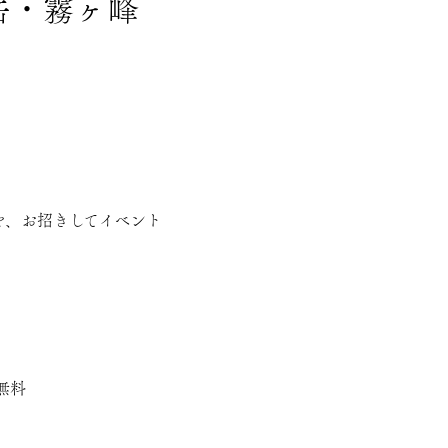
ヶ岳・霧ヶ峰
を、お招きしてイベント
無料