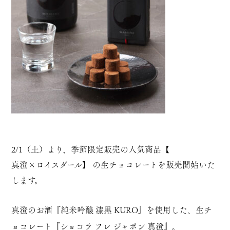
2/1（土）より、季節限定販売の人気商品【
真澄×ロイスダール
】 の生チョコレートを販売開始いた
します。
真澄のお酒『
純米吟醸 漆黒 KURO
』を使用した、生チ
ョコレート『
ショコラ フレ ジャポン 真澄
』。