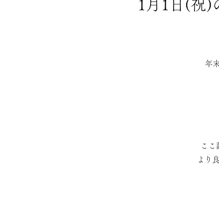
1月1日(
年
ここ
より