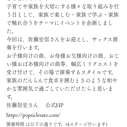
子育てや家族を大切にする様々な取り組みを行
う日として
、家族で楽しむ・家族で学ぶ・家族
で触れ合うをテーマに
イベントを企画しまし
た。
今回は、佐藤宏信さんをお迎えし、サックス演
奏を行いま
す。
お子様向けの曲、お母様お父様向けの曲、おじ
い様おばあ
様向けの曲等、幅広くリクエストを
受け付けて、その場で
演奏するスタイルです。
家族のだんらんで食卓を囲むときのような和や
かな雰囲気
で過ごしていただけたらと思いま
す。
佐藤信宏さん 公式HP
https://popsiclesato.com/
開催時間 は以下の通りです。(4ステージ行います)