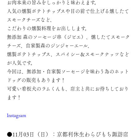
お肉本来の旨みをしっかりと味わえます。
人気の燻製ポテトチップスや目の前で仕上げる燻したて
スモークチーズなど、
こだわりの燻製料理をお出しします。
無添加 森のソーセージ串（ジビエ）、燻したてスモーク
チーズ、自家製森のジンジャーエール、
燻製ポテトチップス、スパイシー＆スモークナッツなど
が人気です。
今回は、無添加・自家製ソーセージを味わう為のホット
ドッグの販売もあります！
可愛い看板犬のラムくんも、店主と共にお待ちしており
ます！
Instagram
●11月03日（日）：京都利休生わらびもち諏訪店