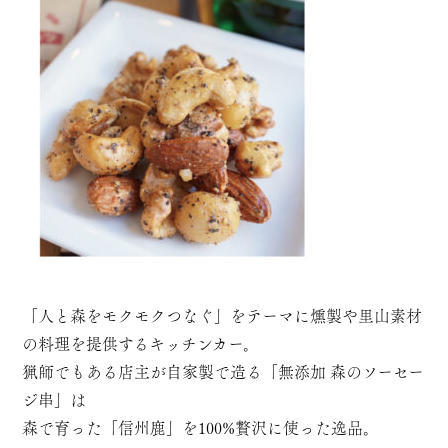
「人と森をモクモクつなぐ」をテーマに燻製や里山素材
の料理を提供するキッチンカー。
猟師でもある店主が自家製で造る「無添加 森のソーセー
ジ串」は
森で育った「信州鹿」を100%贅沢に使った逸品。