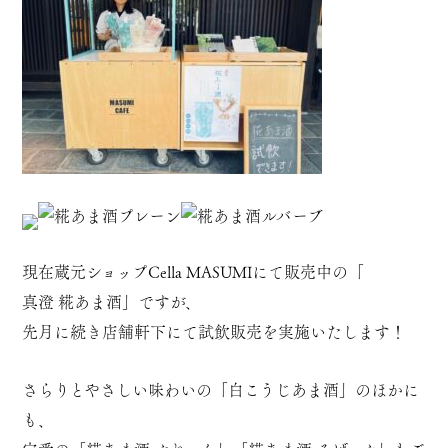
現在蔵元ショップCella MASUMIにて販売中の「
真澄 糀あま酒
」ですが、
先月に続き店舗軒下にて試飲販売を実施いたします！
さらりとやさしい味わいの「
白こうじあま酒
」のほかに
も、