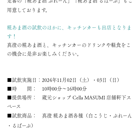
定番の「
糀あま酒 ぷれーん
」「
糀あま酒 るばーぶ
」もご
用意しております。
糀あま酒の試飲のほかに、キッチンカーも出店となりま
す！
真澄の糀あま酒と、キッチンカーのドリンクや軽食をこ
の機会に是非お楽しみください。
■試飲実施日：2024年11月02日（土）・03日（日）
■時 間： 10時00分～16時00分
■提供場所： 蔵元ショップ Cella MASUMI 店舗軒下ス
ペース
■試飲商品：
真澄 糀あま酒各種
（
白こうじ
・
ぷれーん
・
るばーぶ
）