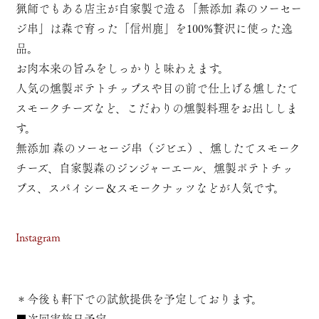
猟師でもある店主が自家製で造る「無添加 森のソーセー
ジ串」は森で育った「信州鹿」を100%贅沢に使った逸
品。
お肉本来の旨みをしっかりと味わえます。
人気の燻製ポテトチップスや目の前で仕上げる燻したて
スモークチーズなど、こだわりの燻製料理をお出ししま
す。
無添加 森のソーセージ串（ジビエ）、燻したてスモーク
チーズ、自家製森のジンジャーエール、燻製ポテトチッ
プス、スパイシー＆スモークナッツなどが人気です。
Instagram
＊今後も軒下での試飲提供を予定しております。