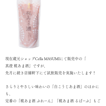
現在蔵元ショップCella MASUMIにて販売中の「
真澄 糀あま酒
」ですが、
先月に続き店舗軒下にて試飲販売を実施いたします！
さらりとやさしい味わいの「
白こうじあま酒
」のほかに
も、
定番の「
糀あま酒 ぷれーん
」「
糀あま酒 るばーぶ
」もご