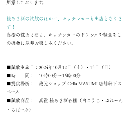
用意しております。
糀あま酒の試飲のほかに、キッチンカーも出店となりま
す！
真澄の糀あま酒と、キッチンカーのドリンクや軽食をこ
の機会に是非お楽しみください。
■試飲実施日：2024年10月12日（土）・13日（日）
■時 間： 10時00分～16時00分
■提供場所： 蔵元ショップ Cella MASUMI 店舗軒下ス
ペース
■試飲商品：
真澄 糀あま酒各種
（
白こうじ
・
ぷれーん
・
るばーぶ
）