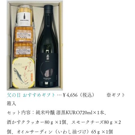
父の日 おすすめギフト
…￥4,656（税込） ※ギフト
箱入
セット内容：
純米吟醸 漆黒KURO720ml
×1本、
酒かすクラッカー80ｇ
×1個、
スモークチーズ80ｇ
×2
個、
オイルサーディン（いわし油づけ）65ｇ
×1個