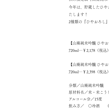
今年は、貯蔵したひや
たします！
2種類の『
ひやおろし
【
山廃純米吟醸 ひやお
720ml…￥2,178（税
【
山廃純米吟醸 ひやお
720ml…￥2,398（税込
分類／山廃純米吟醸
原材料名／米・米こう
アルコール分／15度
飲み方／ 〇冷酒 