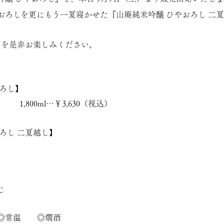
おろしを更にもう一夏寝かせた『
山廃純米吟醸 ひやおろし 二
』を是非お楽しみください。
ろし
】
込） 1,800ml…￥3,630（税込）
ろし 二夏越し
】
）
じ
◎常温 ◎燗酒