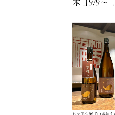
本日9/9
秋の限定酒『
山廃純米