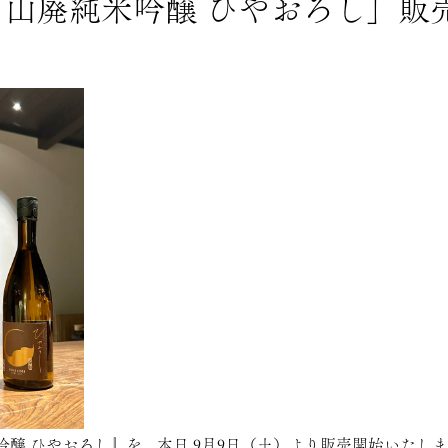
～「山廃純米吟醸 ひやおろし」販
吟醸 ひやおろし
』を、本日 9月9日（土）より販売開始いたしま