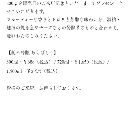
200ｇを販売日のご来店記念といたしましてプレゼントさ
せていただきます。
フルーティーな香りとトロリと芳醇な味わいを、酒粕・
麹漬の焼き魚やチーズなどの発酵系のものと合わせて、
是非おたのしみください。
【
純米吟醸 あらばしり
】
300ml
…￥688（税込） /
720ml
…￥1,650（税込）/
1,500ml
…￥2,475（税込）
皆様のご来店、お待ちしております。