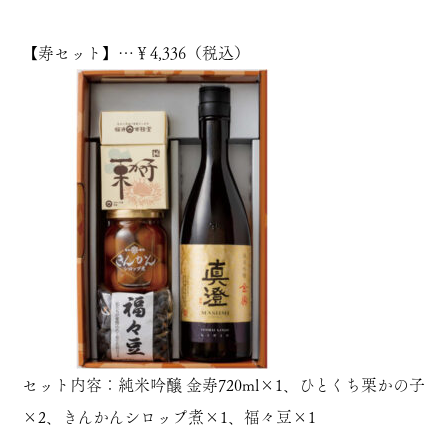
【
寿セット
】…￥4,336（税込）
セット内容：
純米吟醸 金寿720ml
×1、
ひとくち栗かの子
×2、
きんかんシロップ煮
×1、
福々豆
×1