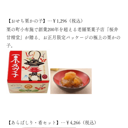
【
おせち栗かの子
】…￥1,296（税込）
栗の町小布施で創業200年を超える老舗栗菓子店「桜井
甘精堂」が贈る、お正月限定パッケージの極上の栗かの
子。
【
あらばしり・肴セット
】…￥4,266（税込）