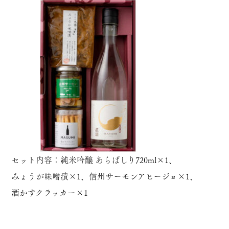
セット内容：
純米吟醸 あらばしり720ml
×1、
みょうが味噌漬
×1、
信州サーモンアヒージョ
×1、
酒かすクラッカー
×1