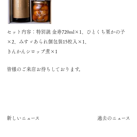
セット内容：
特別誂 金寿720m
l×1、
ひとくち栗かの子
×2、
みすゞあられ個包装15粒入
×1、
きんかんシロップ煮
×1
皆様のご来店お待ちしております。
新しいニュース
過去のニュース