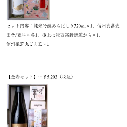
セット内容：
純米吟醸あらばしり720ml
×1、信州真蕎麦
田舎
/
更科
×各1、
極上七味西高野街道から
×1、
信州椎茸丸ごと煮
×1
【
金寿セット
】…￥5,203（税込）