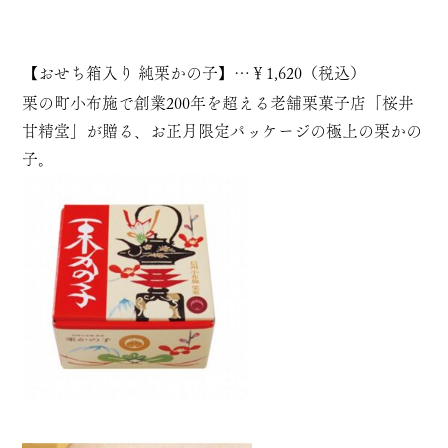
【
おせち箱入り 純栗かの子
】…￥1,620（税込）
栗の町小布施で創業200年を超える老舗栗菓子店「桜井
甘精堂」が贈る、お正月限定パッケージの極上の栗かの
子。