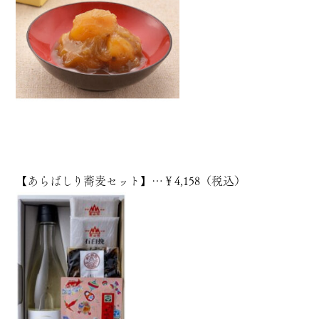
【
あらばしり蕎麦セット
】…￥4,158（税込）