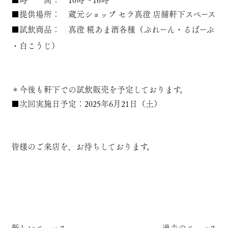
■時 間： 10時～16時
■提供場所： 蔵元ショップ セラ真澄 店舗軒下スペース
■試飲商品：
真澄 糀あま酒各種
（
ぷれーん
・
るばーぶ
・
白こうじ
）
＊今後も軒下での試飲販売を予定しております。
■次回実施日予定：2025年6月21日（土）
皆様のご来店を、お待ちしております。