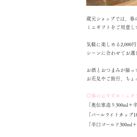
蔵元ショップでは、春
ミニギフトをご用意し
気軽に楽しめる2,00
シーンに合わせてお選
お酒とおつまみが揃っ
お花見やご旅行、ちょ
◎春のおすすめミニギ
「
奥伝寒造り300ml
＋
辛
「
パールライトカップ18
「
辛口ゴールド300ml
＋