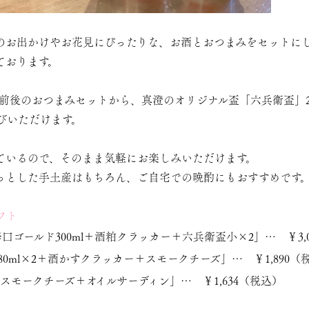
のお出かけやお花見にぴったりな、お酒とおつまみをセットに
ております。
0円前後のおつまみセットから、真澄のオリジナル盃「六兵衛盃」
びいただけます。
ているので、そのまま気軽にお楽しみいただけます。
っとした手土産はもちろん、ご自宅での晩酌にもおすすめです
フト
口ゴールド300ml
＋
酒粕クラッカー
＋六兵衛盃小×2」… ￥3,
0ml
×2＋
酒かすクラッカー
＋
スモークチーズ
」… ￥1,890（
スモークチーズ
＋
オイルサーディン
」… ￥1,634（税込）