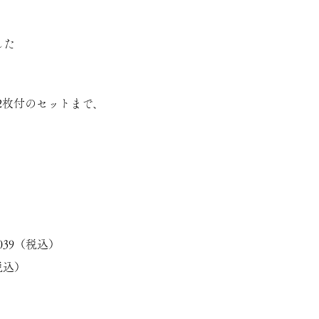
した
2枚付のセットまで、
。
039（税込）
税込）