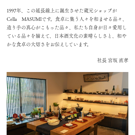
1997年、この延長線上に誕生させた蔵元ショップが
Cella MASUMIです。食卓に集う人々を和ませる品々、
造り手の真心がこもった品々、私たち自身が日々愛用し
ている品々を揃えて、日本酒文化の素晴らしさと、和や
かな食卓の大切さをお伝えしています。
社長 宮坂 直孝